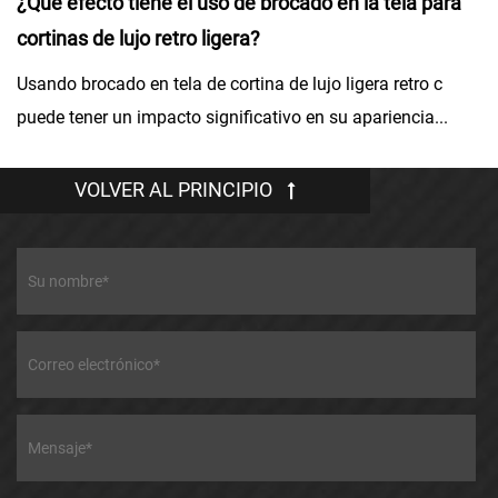
na
¿Qué efecto tiene el uso de brocado en la tela para
¿
cortinas de lujo retro ligera?
s
Usando brocado en tela de cortina de lujo ligera retro c
La
puede tener un impacto significativo en su apariencia...
co
VOLVER AL PRINCIPIO