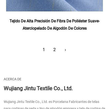
Tejido De Alta Precisión De Fibra De Poliéster Suave-
Aterciopelado De Algodón De Colores
1
2
›
ACERCA DE
Wujiang Jintu Textile Co., Ltd.
Wujiang Jintu Textile Co., Ltd. es
Porcelana Fabricantes de telas
para cortinas de seda y lino de algodón empresa
y
tela de cortina de