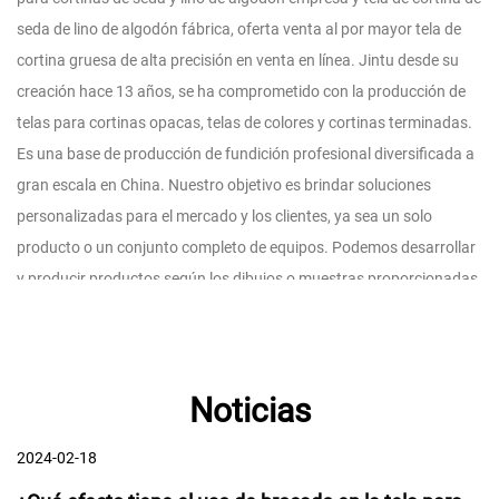
seda de lino de algodón fábrica
, oferta
venta al por mayor tela de
cortina gruesa de alta precisión en venta
en línea. Jintu desde su
creación hace 13 años, se ha comprometido con la producción de
telas para cortinas opacas, telas de colores y cortinas terminadas.
Es una base de producción de fundición profesional diversificada a
gran escala en China. Nuestro objetivo es brindar soluciones
personalizadas para el mercado y los clientes, ya sea un solo
producto o un conjunto completo de equipos. Podemos desarrollar
y producir productos según los dibujos o muestras proporcionadas
por los clientes. Nuestros productos se exportan principalmente a
decenas de países como Estados Unidos, Alemania, Japón, España,
Italia, Reino Unido, Corea del Sur, Australia y Canadá.
Noticias
2024-02-18
20