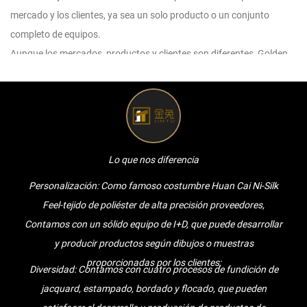
mercado y los clientes, ya sea un solo producto o un conjunto
completo de equipos.
Aunque los mercados, productos y clientes son diferentes, Golden
Rabbit brindará a los clientes servicios de alta calidad.
Para cualquier consulta y comentario de los clientes,
responderemos con paciencia y meticulosidad.
Para cualquier consulta de los clientes, le daremos una cotización
profesional y razonable lo antes posible.
Lo que nos diferencia
Para cualquier nuevo Huan Cai Ni-Silk Feel-tejido de poliéster de alta
Personalización: Como famoso
costumbre Huan Cai Ni-Silk
precisión de clientes, nos comunicaremos con los clientes de
Feel-tejido de poliéster de alta precisión proveedores
,
manera muy profesional, escucharemos sus opiniones y les
Contamos con un sólido equipo de I+D, que puede desarrollar
daremos sugerencias útiles para garantizar que la alta calidad
y producir productos según dibujos o muestras
Huan Cai Ni-Silk Feel-tejido de poliéster de alta precisión son
proporcionadas por los clientes;
hechos.
Diversidad: Contamos con cuatro procesos de fundición de
Para cualquier pedido de cliente, lo completaremos a tiempo, con
jacquard, estampado, bordado y flocado, que pueden
calidad y cantidad.