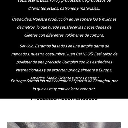
satisfacer el desarrollo y producción de productos de
Dedicamos tiempo y energía a resolver cada problema, sin importar
diferentes estilos, patrones y materiales.;
cuán comunes sean los problemas que encuentre. Siempre le
Capacidad: Nuestra producción anual supera los 8 millones
brindaremos servicios, encontrará que hablamos su idioma y
de metros, lo que puede satisfacer las necesidades de
entendemos sus problemas técnicos. Por eso hemos podido
clientes con diferentes volúmenes de compra;
cooperar con tanto éxito durante tantos años con clientes de más
Servicio: Estamos basados en una amplia gama de
de 30 países..
mercados, nuestra costumbre Huan Cai Ni-Silk Feel-tejido de
La gente de Jintu siempre se adhiere al principio corporativo de
poliéster de alta precisión Cumplen con los estándares
"basado en la integridad, la calidad primero", con la integridad como
internacionales y se exportan principalmente a Europa,
cuna y la calidad como vida, y creando una industria de producción
América, Medio Oriente y otros países.;
con competitividad central y competitividad central. Los valores de
Entrega: Somos los más cercanos al puerto de Shanghai, por
la empresa, basados en el estilo de trabajo de "sincero y pragmático,
lo que es muy conveniente exportar.
perseverancia, trabajo en equipo y juego", damos la más sincera
Productos Recomendados
bienvenida a los clientes nacionales y extranjeros para que nos
visiten, busquen el desarrollo común y creen brillantez juntos.