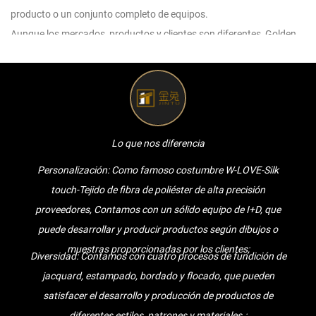
producto o un conjunto completo de equipos.
Aunque los mercados, productos y clientes son diferentes, Golden
Rabbit brindará a los clientes servicios de alta calidad.
Para cualquier consulta y comentario de los clientes,
responderemos con paciencia y meticulosidad.
Para cualquier consulta de los clientes, le daremos una cotización
profesional y razonable lo antes posible.
Lo que nos diferencia
Para cualquier nuevo W-LOVE-Silk touch-Tejido de fibra de poliéster
Personalización: Como famoso
costumbre W-LOVE-Silk
de alta precisión de clientes, nos comunicaremos con los clientes de
touch-Tejido de fibra de poliéster de alta precisión
manera muy profesional, escucharemos sus opiniones y les
proveedores
, Contamos con un sólido equipo de I+D, que
daremos sugerencias útiles para garantizar que la alta calidad W-
puede desarrollar y producir productos según dibujos o
LOVE-Silk touch-Tejido de fibra de poliéster de alta precisión son
muestras proporcionadas por los clientes;
hechos.
Diversidad: Contamos con cuatro procesos de fundición de
Para cualquier pedido de cliente, lo completaremos a tiempo, con
jacquard, estampado, bordado y flocado, que pueden
calidad y cantidad.
satisfacer el desarrollo y producción de productos de
Dedicamos tiempo y energía a resolver cada problema, sin importar
diferentes estilos, patrones y materiales.;