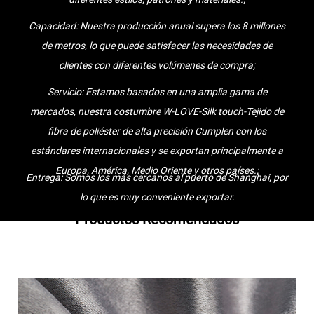
cuán comunes sean los problemas que encuentre. Siempre le
Capacidad: Nuestra producción anual supera los 8 millones
brindaremos servicios, encontrará que hablamos su idioma y
de metros, lo que puede satisfacer las necesidades de
entendemos sus problemas técnicos. Por eso hemos podido
clientes con diferentes volúmenes de compra;
cooperar con tanto éxito durante tantos años con clientes de más
Servicio: Estamos basados en una amplia gama de
de 30 países..
mercados, nuestra costumbre W-LOVE-Silk touch-Tejido de
La gente de Jintu siempre se adhiere al principio corporativo de
fibra de poliéster de alta precisión Cumplen con los
"basado en la integridad, la calidad primero", con la integridad como
estándares internacionales y se exportan principalmente a
cuna y la calidad como vida, y creando una industria de producción
Europa, América, Medio Oriente y otros países.;
con competitividad central y competitividad central. Los valores de
Entrega: Somos los más cercanos al puerto de Shanghai, por
la empresa, basados en el estilo de trabajo de "sincero y pragmático,
lo que es muy conveniente exportar.
perseverancia, trabajo en equipo y juego", damos la más sincera
Productos Recomendados
bienvenida a los clientes nacionales y extranjeros para que nos
visiten, busquen el desarrollo común y creen brillantez juntos.